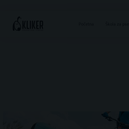
Skip
to
content
Početna
Škola za ps