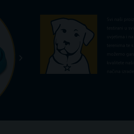
TESTIRANO NA TER
Svi naši proi
testirani u 
uvjetima i na 
terenima te 
možemo garant
kvalitete naši
načina izrade
SKLOPIVA