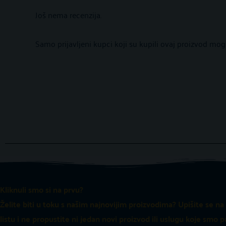
SKLOPIVA
5
Još nema recenzija.
od
5
Samo prijavljeni kupci koji su kupili ovaj proizvod mogu
Kliknuli smo si na prvu?
Želite biti u toku s našim najnovijim proizvodima? Upišite se na
listu i ne propustite ni jedan novi proizvod ili uslugu koje smo p