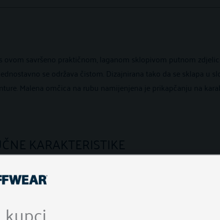
 s ovom savršeno praktičnom, laganom sklopivom putnom zdjelic
dnostavno se održava čistom. Dizajnirana tako da se sklapa u sl
nture. Malena omčica na rubu namijenjena je prikapčanju na karab
UČNE KARAKTERISTIKE
 se čisti
 kupci
jednoslojna, premazana vodoodbojnim premazom