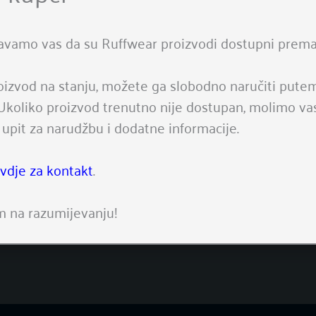
blik i gumirano dno, čine ju stabilnom na svakom terenu
 omčica za prikapčanje na karabiner
avamo vas da su Ruffwear proizvodi dostupni prema
dljivost s reflektirajućom trakom duž cijelog ruba
oizvod na stanju, možete ga slobodno naručiti put
 Ukoliko proizvod trenutno nije dostupan, molimo v
UPUTE ZA PRANJE
 upit za narudžbu i dodatne informacije.
uke
eterdžent za suđe
ovdje za kontakt
.
raku
m na razumijevanju!