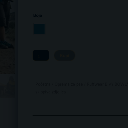
Ruffwear
Boja
BIVY
BOWL™
sklopiva
zdjelica
Kupi
količina
Početna
/
Oprema za pse
/ Ruffwear BIVY BOWL
sklopiva zdjelica