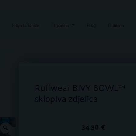
e
Moja učionica
Trgovina
Blog
O nama
Ruffwear BIVY BOWL™
sklopiva zdjelica
34.38
€