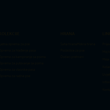
KOLEKCIJE
HRANA
LIN
Ljetna oprema za pse
Suha hrana
Mokra hrana
Prija
Oprema za hlađenje pasa
Poslastice za pse
Moj k
Oprema za kampiranje sa psima
Dodaci prehrani
Moja 
Oprema za putovanje sa psima
Košar
Oprema za vlasnike pasa
Uvjet
Oprema za radne pse
Infor
Kont