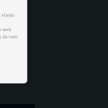
 stanju
em web
as da nam