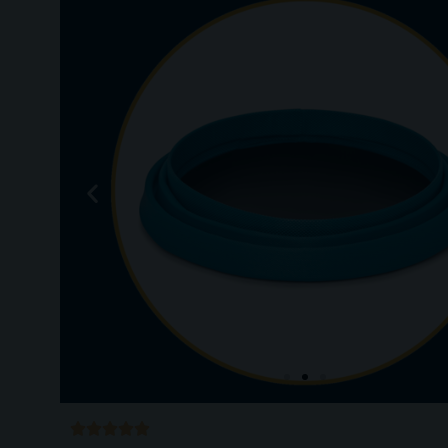
POTPUNO
Ocijenjeno




