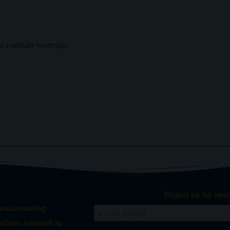
 napisati recenziju.
Prijavi se na new
 našu mailing
ažljivo odabrali za