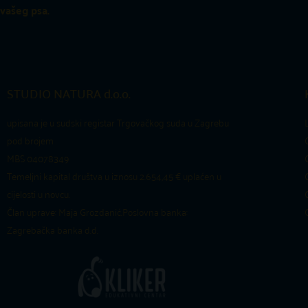
vašeg psa.
STUDIO NATURA d.o.o.
upisana je u sudski registar Trgovačkog suda u Zagrebu
pod brojem
MBS 04078349
Temeljni kapital društva u iznosu 2.654,45 € uplaćen u
cijelosti u novcu.
Član uprave: Maja Grozdanić.
Poslovna banka:
Zagrebačka banka d.d.