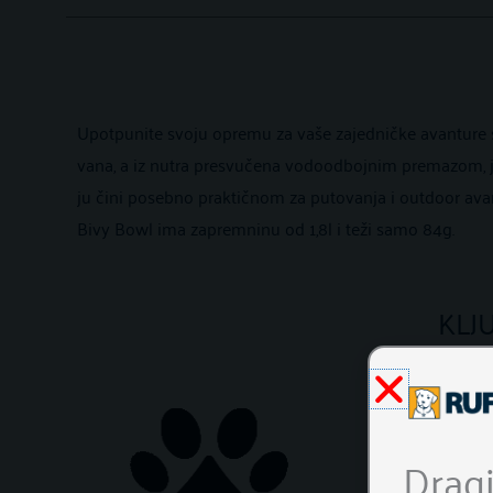
Upotpunite svoju opremu za vaše zajedničke avanture
vana, a iz nutra presvučena vodoodbojnim premazom, je
ju čini posebno praktičnom za putovanja i outdoor ava
Bivy Bowl ima zapremninu od 1,8l i teži samo 84g.
KLJ
Sklopiva
Lagana
Jednostavno
Dragi
Platnena, 