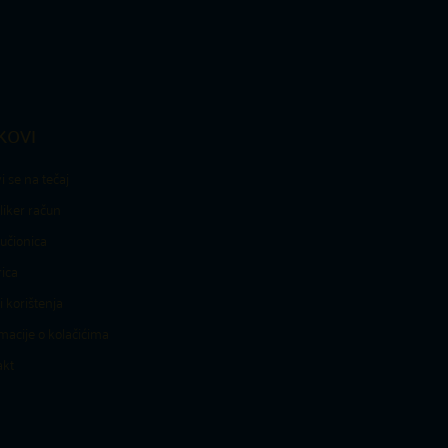
KOVI
vi se na tečaj
liker račun
učionica
ica
i korištenja
macije o kolačićima
akt