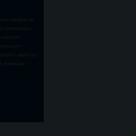
ENU
zvodi detaljno su
svim vremenskim
različitim
s ponosom
irati i stajati iza
h materijala i
LAKO SE ČISTI