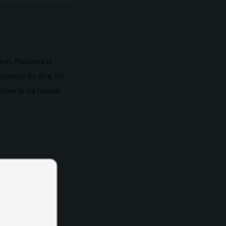
om. Platnena iz
ojevima do dna, što
iner te na ruksak.