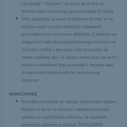
(“proizvodi” i ”tečajevi”) na način da ih bira na
temelju slike i osnovnog opisa proizvoda ili tečaja.
Slike proizvoda su samo ilustrativne prirode, te ne
moraju uvijek i u svim detaljima odgovarati
proizvodima koji su stvarno dobavljivi. S obzirom na
mogućnost individualnog podešavanja monitora na
računalu, razlike u percepciji boje proizvoda od
strane ljudskog oka i sl., Studio natura d.o.o. ne jamči
potpunu sukladnost boja proizvoda s bojama kako
ih registrirani korisnik vidi na zaslonu svog
monitora.
NARUČIVANJE
Narudžba proizvoda se obavlja elektronskim putem.
Klikom na ikonu “U košaricu”, odabrani proizvod
sprema se u potrošačku košaricu. Za nastavak
procedure potrebno je kliknuti “POGLEDAJTE