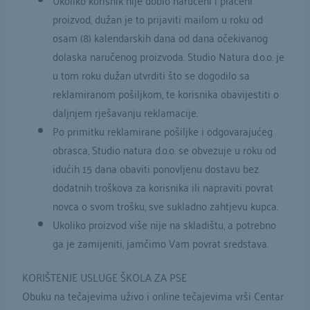
proizvod, dužan je to prijaviti mailom u roku od
osam (8) kalendarskih dana od dana očekivanog
dolaska naručenog proizvoda. Studio Natura d.o.o. je
u tom roku dužan utvrditi što se dogodilo sa
reklamiranom pošiljkom, te korisnika obavijestiti o
daljnjem rješavanju reklamacije.
Po primitku reklamirane pošiljke i odgovarajućeg
obrasca, Studio natura d.o.o. se obvezuje u roku od
idućih 15 dana obaviti ponovljenu dostavu bez
dodatnih troškova za korisnika ili napraviti povrat
novca o svom trošku, sve sukladno zahtjevu kupca.
Ukoliko proizvod više nije na skladištu, a potrebno
ga je zamijeniti, jamčimo Vam povrat sredstava.
KORIŠTENJE USLUGE ŠKOLA ZA PSE
Obuku na tečajevima uživo i online tečajevima vrši Centar