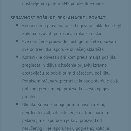
dostavljenim putem SMS poruke ili e-maila.
ISPRAVNOST POŠILJKE, REKLAMACIJE I POVRAT
Korisnik ima pravo na raskid ugovora sukladno čl. 45
Zakona o zaštiti potrošača i roku za raskid.
Sve naručene proizvode i usluge možete opozvati
sve do trenutka isporuke iz našeg skladišta.
Korisnik je obvezan prilikom preuzimanja pošiljku
pregledati, vidljiva oštećenja prijaviti izravno
dostavljaču, te odbiti primiti oštećenu pošiljku.
Potpisom računa/otpremnice kupac potvrđuje da je
prilikom preuzimanja proizvoda izvršio njegov
pregled.
Ukoliko Korisnik odbije primiti pošiljku zbog
utvrđenih i vidljivih oštećenja na transportnim
pakiranjima, isporučen je krivi proizvod od
naručenog ili je isporučen u pogrešnoj količini.