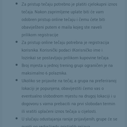
Za pristup tečaju potrebno je platiti cjelokupni iznos
tečaja. Nakon zaprimljene uplate biti će vam
odobren pristup online tečaju i čemu ćete biti
obaviješteni putem e maila kojeg ste naveli
prilikom registracije
Za pristup online tečaju potrebna je registracija
korisnika. Korisnički podaci (Korisničko ime i
lozinka) se postavljaju prilikom kupovine tečaja.
Broj mjesta u jednoj trening grupi ograničen je na
maksimalno 6 polaznika.
Ukoliko se prijavite na tečaj, a grupa na preferiranoj
lokaciji je popunjena, obavijestiti ćemo vas o
eventualno slobodnom mjestu na drugoj lokaciji i u
dogovoru s vama prebaciti na prvi slobodan termin
ili vratiti uplaćeni iznos tečaja u cijelosti.
U slučaju odustajanja ranije prijavljenih, grupe će se
puniti po redoslijedu pristiglih prijava.