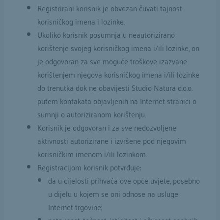
Registrirani korisnik je obvezan čuvati tajnost
korisničkog imena i lozinke.
Ukoliko korisnik posumnja u neautorizirano
korištenje svojeg korisničkog imena i/ili lozinke, on
je odgovoran za sve moguće troškove izazvane
korištenjem njegova korisničkog imena i/ili lozinke
do trenutka dok ne obavijesti Studio Natura d.o.o.
putem kontakata objavljenih na Internet stranici o
sumnji o autoriziranom korištenju.
Korisnik je odgovoran i za sve nedozvoljene
aktivnosti autorizirane i izvršene pod njegovim
korisničkim imenom i/ili lozinkom.
Registracijom korisnik potvrđuje:
da u cijelosti prihvaća ove opće uvjete, posebno
u dijelu u kojem se oni odnose na usluge
Internet trgovine;
potpunost, točnost, istinitost i ažurnost osobnih