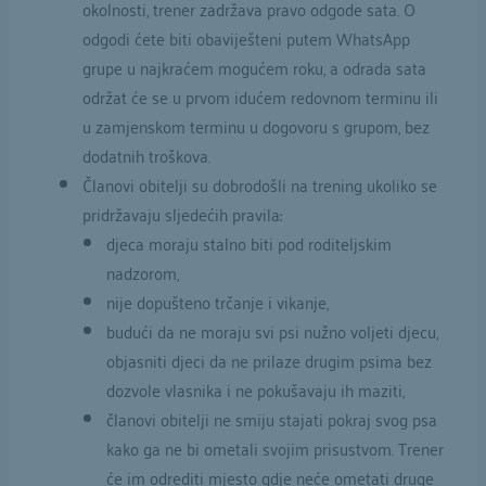
okolnosti, trener zadržava pravo odgode sata. O
odgodi ćete biti obaviješteni putem WhatsApp
grupe u najkraćem mogućem roku, a odrada sata
održat će se u prvom idućem redovnom terminu ili
u zamjenskom terminu u dogovoru s grupom, bez
dodatnih troškova.
Članovi obitelji su dobrodošli na trening ukoliko se
pridržavaju sljedećih pravila:
djeca moraju stalno biti pod roditeljskim
nadzorom,
nije dopušteno trčanje i vikanje,
budući da ne moraju svi psi nužno voljeti djecu,
objasniti djeci da ne prilaze drugim psima bez
dozvole vlasnika i ne pokušavaju ih maziti,
članovi obitelji ne smiju stajati pokraj svog psa
kako ga ne bi ometali svojim prisustvom. Trener
će im odrediti mjesto gdje neće ometati druge