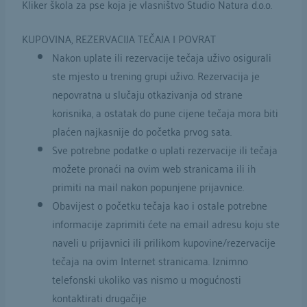
Kliker škola za pse koja je vlasništvo Studio Natura d.o.o.
KUPOVINA, REZERVACIJA TEČAJA I POVRAT
Nakon uplate ili rezervacije tečaja uživo osigurali
ste mjesto u trening grupi uživo. Rezervacija je
nepovratna u slučaju otkazivanja od strane
korisnika, a ostatak do pune cijene tečaja mora biti
plaćen najkasnije do početka prvog sata.
Sve potrebne podatke o uplati rezervacije ili tečaja
možete pronaći na ovim web stranicama ili ih
primiti na mail nakon popunjene p
rijavnice
.
Obavijest o početku tečaja kao i ostale potrebne
informacije zaprimiti ćete na email adresu koju ste
naveli u prijavnici ili prilikom kupovine/rezervacije
tečaja na ovim Internet stranicama. Iznimno
telefonski ukoliko vas nismo u mogućnosti
kontaktirati drugačije