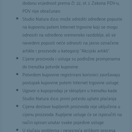
dodanu vrijednost prema čl. 22., st. 1. Zakona PDV-u,
PDV nije obračunan.
Studio Natura d.o.o. može odrediti određene popuste
na kupovinu putem Internet trgovine koji se mogu
odnositi na određeno vremensko razdoblje, ali se
navedeni popusti neće odnositi na jasno označene
artikle i proizvode u kategoriji “Akcijski artikli”.
Cijene proizvoda i usluga su podložne promjenama
do trenutka potvrde kupovine
Potvrdom kupovine registrirani korisnici završavaju
postupak kupovine putem Internet trgovine usluge.
Ugovor o kupoprodaji je sklopljen u trenutku kada
Studio Natura d.o.o. primi potvrdu uplate plaćanja.
Cijena dostave kupljenih proizvoda nije uključena u
cijenu proizvoda. Kupljene usluge će se isporučiti na
način opisan unutar svake pojedine usluge.
U slučaju problema i nejasnoća prilikom procesa