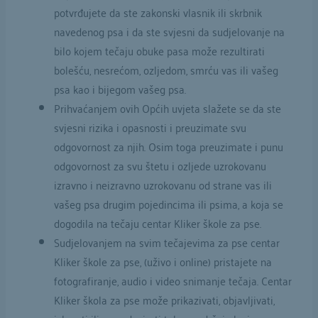
potvrđujete da ste zakonski vlasnik ili skrbnik
navedenog psa i da ste svjesni da sudjelovanje na
bilo kojem tečaju obuke pasa može rezultirati
bolešću, nesrećom, ozljedom, smrću vas ili vašeg
psa kao i bijegom vašeg psa.
Prihvaćanjem ovih Općih uvjeta slažete se da ste
svjesni rizika i opasnosti i preuzimate svu
odgovornost za njih. Osim toga preuzimate i punu
odgovornost za svu štetu i ozljede uzrokovanu
izravno i neizravno uzrokovanu od strane vas ili
vašeg psa drugim pojedincima ili psima, a koja se
dogodila na tečaju centar Kliker škole za pse.
Sudjelovanjem na svim tečajevima za pse centar
Kliker škole za pse, (uživo i online) pristajete na
fotografiranje, audio i video snimanje tečaja. Centar
Kliker škola za pse može prikazivati, objavljivati,