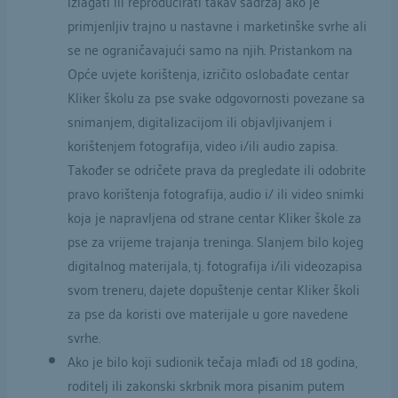
izlagati ili reproducirati takav sadržaj ako je
primjenljiv trajno u nastavne i marketinške svrhe ali
se ne ograničavajući samo na njih. Pristankom na
Opće uvjete korištenja, izričito oslobađate centar
Kliker školu za pse svake odgovornosti povezane sa
snimanjem, digitalizacijom ili objavljivanjem i
korištenjem fotografija, video i/ili audio zapisa.
Također se odričete prava da pregledate ili odobrite
pravo korištenja fotografija, audio i/ ili video snimki
koja je napravljena od strane centar Kliker škole za
pse za vrijeme trajanja treninga. Slanjem bilo kojeg
digitalnog materijala, tj. fotografija i/ili videozapisa
svom treneru, dajete dopuštenje centar Kliker školi
za pse da koristi ove materijale u gore navedene
svrhe.
Ako je bilo koji sudionik tečaja mlađi od 18 godina,
roditelj ili zakonski skrbnik mora pisanim putem