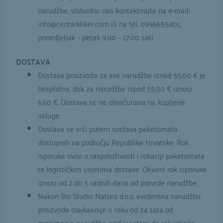
narudžbe, slobodno nas kontaktirajte na e-mail:
info@centarkliker.com
ili na tel. 0996655401,
ponedjeljak – petak 9.00 – 17.00 sati.
DOSTAVA
Dostava proizvoda za sve narudžbe iznad 55,00 € je
besplatna, dok za narudžbe ispod 55,00 € iznosi
6,60 €. Dostava se ne obračunava na kupljene
usluge.
Dostava se vrši putem sustava paketomata
dostupnih na području Republike Hrvatske. Rok
isporuke ovisi o raspoloživosti i lokaciji paketomata
te logističkim uvjetima dostave. Okvirni rok isporuke
iznosi od 2 do 5 radnih dana od potvrde narudžbe.
Nakon što Studio Natura d.o.o. evidentira narudžbu
proizvoda (najkasnije u roku od 24 sata od
zaprimanja narudžbe, pod uvjetom da rok istječe