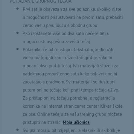
POHAĐANJE GRUPNOG TEČAJA
Prvi sat je obavezan za sve polaznike, ukoliko niste
u mogućnosti prisustvovati na prvom satu, prebaciti
ćemo vas u prvu iduću slobodnu grupu.
Ako izostanete više od dva sata nećete biti u
mogućnosti uspješno završiti tečaj.
Polazniku će biti dostupni tekstualni, audio i/ili
video materijali kao i razne fotografije kako bi
mogao lakše pratiti tečaj. Isti materijali služe i za
nadoknadu propuštenog sata kako polaznik ne bi
zaostajao s gradivom. Svi materijali su dostupni
putem online tečaja koji prati tempo tečaja uživo.
Za pristup online tečaju potrebna je registracija
korisnika na Internet stranicama centar Kliker škole
za pse. Online tečaju za vašu trening grupu možete
pristupiti na stranici
Moja učionica
.
Svi psi moraju biti cijepljeni, a vlasnik ili skrbnik je