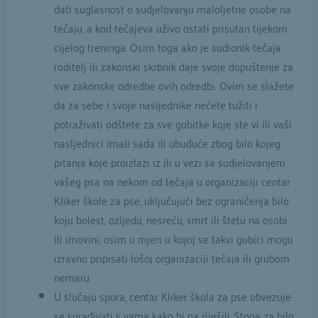
dati suglasnost o sudjelovanju maloljetne osobe na
tečaju, a kod tečajeva uživo ostati prisutan tijekom
cijelog treninga. Osim toga ako je sudionik tečaja
roditelj ili zakonski skrbnik daje svoje dopuštenje za
sve zakonske odredbe ovih odredbi. Ovim se slažete
da za sebe i svoje nasljednike nećete tužiti i
potraživati odštete za sve gubitke koje ste vi ili vaši
nasljednici imali sada ili ubuduće zbog bilo kojeg
pitanja koje proizlazi iz ili u vezi sa sudjelovanjem
vašeg psa na nekom od tečaja u organizaciji centar
Kliker škole za pse, uključujući bez ograničenja bilo
koju bolest, ozljedu, nesreću, smrt ili štetu na osobi
ili imovini, osim u mjeri u kojoj se takvi gubici mogu
izravno pripisati lošoj organizaciji tečaja ili grubom
nemaru.
U slučaju spora, centar Kliker škola za pse obvezuje
se surađivati s vama kako bi ga riješili. Stoga za bilo