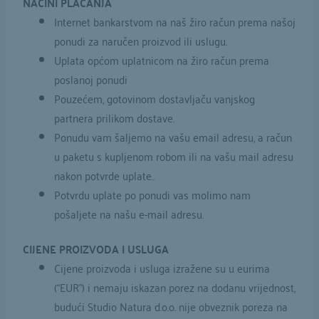
NAČINI PLAĆANJA
Internet bankarstvom na naš žiro račun prema našoj
ponudi za naručen proizvod ili uslugu.
Uplata općom uplatnicom na žiro račun prema
poslanoj ponudi
Pouzećem, gotovinom dostavljaču vanjskog
partnera prilikom dostave.
Ponudu vam šaljemo na vašu email adresu, a račun
u paketu s kupljenom robom ili na vašu mail adresu
nakon potvrde uplate..
Potvrdu uplate po ponudi vas molimo nam
pošaljete na našu e-mail adresu.
CIJENE PROIZVODA I USLUGA
Cijene proizvoda i usluga izražene su u eurima
(“EUR”) i nemaju iskazan porez na dodanu vrijednost,
budući Studio Natura d.o.o. nije obveznik poreza na