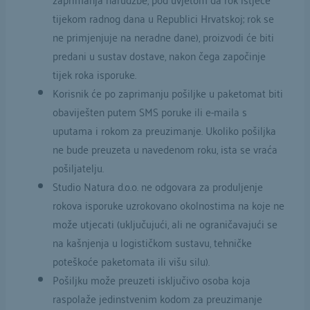
tijekom radnog dana u Republici Hrvatskoj; rok se
ne primjenjuje na neradne dane), proizvodi će biti
predani u sustav dostave, nakon čega započinje
tijek roka isporuke.
Korisnik će po zaprimanju pošiljke u paketomat biti
obaviješten putem SMS poruke ili e-maila s
uputama i rokom za preuzimanje. Ukoliko pošiljka
ne bude preuzeta u navedenom roku, ista se vraća
pošiljatelju.
Studio Natura d.o.o. ne odgovara za produljenje
rokova isporuke uzrokovano okolnostima na koje ne
može utjecati (uključujući, ali ne ograničavajući se
na kašnjenja u logističkom sustavu, tehničke
poteškoće paketomata ili višu silu).
Pošiljku može preuzeti isključivo osoba koja
raspolaže jedinstvenim kodom za preuzimanje