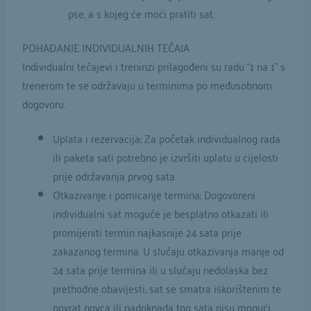
pse, a s kojeg će moći pratiti sat.
POHAĐANJE INDIVIDUALNIH TEČAJA
Individualni tečajevi i treninzi prilagođeni su radu “1 na 1” s
trenerom te se održavaju u terminima po međusobnom
dogovoru.
Uplata i rezervacija: Za početak individualnog rada
ili paketa sati potrebno je izvršiti uplatu u cijelosti
prije održavanja prvog sata.
Otkazivanje i pomicanje termina: Dogovoreni
individualni sat moguće je besplatno otkazati ili
promijeniti termin najkasnije 24 sata prije
zakazanog termina. U slučaju otkazivanja manje od
24 sata prije termina ili u slučaju nedolaska bez
prethodne obavijesti, sat se smatra iskorištenim te
povrat novca ili nadoknada tog sata nisu mogući.