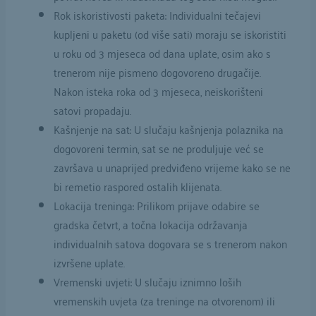
Rok iskoristivosti paketa: Individualni tečajevi
kupljeni u paketu (od više sati) moraju se iskoristiti
u roku od 3 mjeseca od dana uplate, osim ako s
trenerom nije pismeno dogovoreno drugačije.
Nakon isteka roka od 3 mjeseca, neiskorišteni
satovi propadaju.
Kašnjenje na sat: U slučaju kašnjenja polaznika na
dogovoreni termin, sat se ne produljuje već se
završava u unaprijed predviđeno vrijeme kako se ne
bi remetio raspored ostalih klijenata.
Lokacija treninga: Prilikom prijave odabire se
gradska četvrt, a točna lokacija održavanja
individualnih satova dogovara se s trenerom nakon
izvršene uplate.
Vremenski uvjeti: U slučaju iznimno loših
vremenskih uvjeta (za treninge na otvorenom) ili