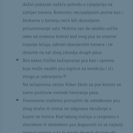
dužan pokazati važeću potvrdu o cijepljenju na
zahtjev trenera. Bolesnim, necijepljenim psima kao i
ženkama u tjeranju neće biti dozvoljeno
prisustvovanje satu. Molimo vas da ukoliko uočite
neke od znakova bolesti kod svog psa za vrijeme
trajanja tečaja, odmah obavijestite trenera i ne
dolazite na sat zbog zdravlja drugih pasa.
Bilo kakvo fizičko kažnjavanje psa kao i oprema
koja može nauditi psu (ogrlice za korekciju i sl.)
strogo je zabranjeno !!!
Na tečajevima centar Kliker škole za pse koriste se
samo pozitivne metode treniranja pasa.
Povremeno možemo primijetiti da određenom psu
zbog straha ili stresa ne odgovara okruženje u
kojem se trenira. Kod takvog slučaja u razgovoru s
vlasnikom ili skrbnikom psa dogovoriti će se najbolji
mogući pristup, a to bi moglo dovesti do toga da