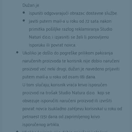
Dužan je
ispuniti odgovarajući obrazac dostavne službe.
javiti putem mail-a u roku od 72 sata nakon
primitka pošiljke razlog reklamiranja Studio
Naturi d.o.o. i izjasniti se želi li ponovljenu
isporuku ili povrat novca.
Ukoliko je došlo do pogreške prilikom pakiranja
naručenih proizvoda te korisnik nije dobio naručeni
proizvod već neki drugi, dužan je navedeno prijaviti
putem mail-a u roku od osam (8) dana.
U tom slučaju, korisnik vraća krivo isporučen
proizvod na trošak Studio Natura d.o.o. koji se
obvezuje isporučiti naručeni proizvod ili izvršiti
povrat novca (sukladno zahtjevu korisnika) u roku od
petnaest (15) dana od zaprimljenog krivo
isporučenog artikla.
Ukoliko korisnik nije dobio naručeni i plaćeni