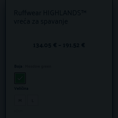
Ruffwear HIGHLANDS™
vreća za spavanje
Raspon
134.05
€
–
191.52
€
cijena:
Ruffwear
od
Boja
: Meadow green
HIGHLANDS™
134.05 €
vreća
za
Veličina
do
spavanje
M
L
191.52 €
količina
OČISTI