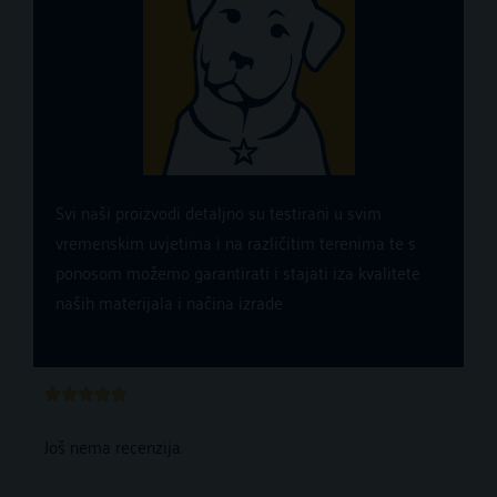
Svi naši proizvodi detaljno su testirani u svim
vremenskim uvjetima i na različitim terenima te s
ponosom možemo garantirati i stajati iza kvalitete
naših materijala i načina izrade
Ocijenjeno





5
Još nema recenzija.
od
5