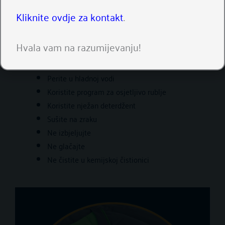
Kliknite ovdje za kontakt
.
Hvala vam na razumijevanju!
Perite u hladnoj vodi
Koristite program za osjetljivo rublje
Koristite nježan deterdžent
Sušite na zraku
Ne izbjeljujte
Ne glačajte
Ne čistite u kemijskoj čistionici