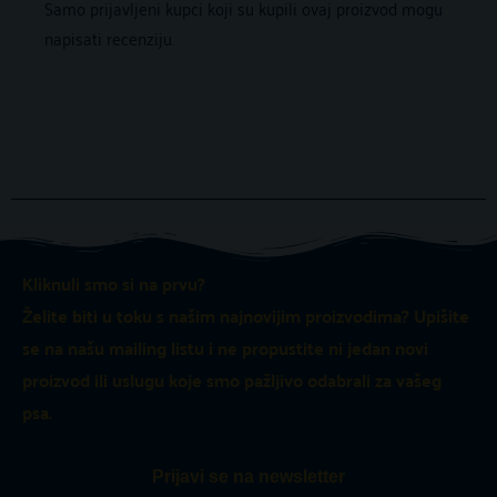
Samo prijavljeni kupci koji su kupili ovaj proizvod mogu
napisati recenziju.
Kliknuli smo si na prvu?
Želite biti u toku s našim najnovijim proizvodima? Upišite
se na našu mailing listu i ne propustite ni jedan novi
proizvod ili uslugu koje smo pažljivo odabrali za vašeg
psa.
Prijavi se na newsletter