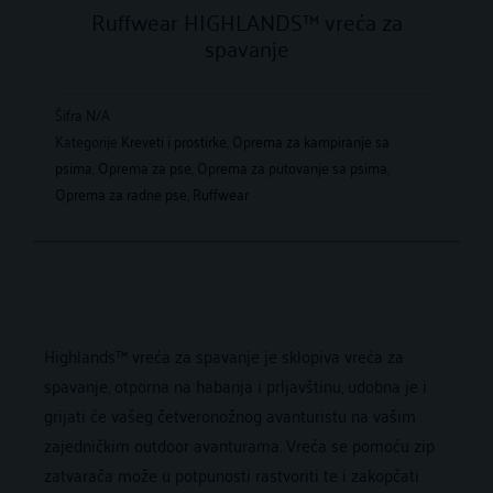
Ruffwear HIGHLANDS™ vreća za
spavanje
Šifra
N/A
Kategorije
Kreveti i prostirke
,
Oprema za kampiranje sa
psima
,
Oprema za pse
,
Oprema za putovanje sa psima
,
Oprema za radne pse
,
Ruffwear
Highlands™ vreća za spavanje je sklopiva vreća za
spavanje, otporna na habanja i prljavštinu, udobna je i
grijati će vašeg četveronožnog avanturistu na vašim
zajedničkim outdoor avanturama. Vreća se pomoću zip
zatvarača može u potpunosti rastvoriti te i zakopčati