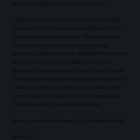
kako bi pas mogao zadržati toplinu svog tijela.
Lagano sintetičko punjenje pruža toplinu i štiti vašeg
ljubimca od tvrdih i hladnih površina. Može se složiti i
stisnuti u pripadajuću malu vreću. Ušiveni pretinac u
donjem dijelu vreće namijenjen je za umetanje
izolacijskog podloška Ruffwear
Highlands™ Pad
(prodaje
se zasebno) a namijenjen je dodatnoj izolaciji u
ekstremno hladnim uvjetima. Izdržljiv sintetički vanjski
materijal čini ju udobnim mjestom za odmor i spavanje,
a odlično je rješenje i za radne pse za udoban odmor
između akcija ili treninga. Brzo se suši i jednostavno
čisti istresanjem i prljavština samo otpada.
Stane u sve veličine Ruffwear bisaga
Palisades™ Pack
.
DIMENZIJE: