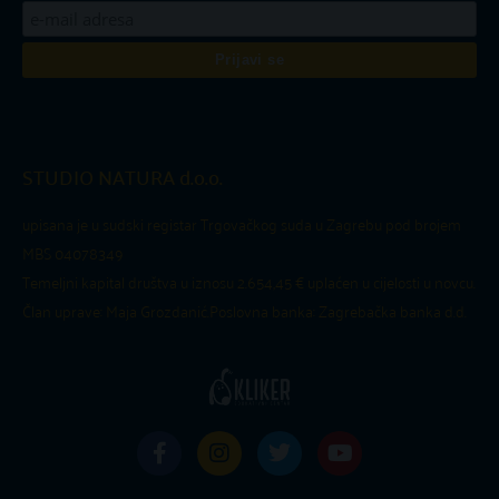
STUDIO NATURA d.o.o.
upisana je u sudski registar Trgovačkog suda u Zagrebu pod brojem
MBS 04078349
Temeljni kapital društva u iznosu 2.654,45 € uplaćen u cijelosti u novcu.
Član uprave: Maja Grozdanić.
Poslovna banka: Zagrebačka banka d.d.
F
I
T
Y
a
n
w
o
c
s
i
u