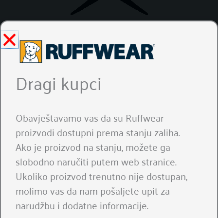
Sklopiva u malu prenosnu vreću
Toplo sintetičko punjenje pruža toplinu i
Dragi kupci
udobnost
Jednostavno se čisti, suši i održava
Obavještavamo vas da su Ruffwear
proizvodi dostupni prema stanju zaliha.
UPUTE ZA PRANJE
Ako je proizvod na stanju, možete ga
slobodno naručiti putem web stranice.
Ukoliko proizvod trenutno nije dostupan,
molimo vas da nam pošaljete upit za
narudžbu i dodatne informacije.