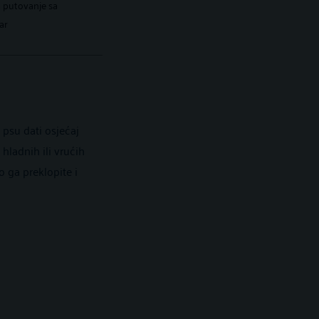
 putovanje sa
ar
 psu dati osjećaj
ladnih ili vrućih
o ga preklopite i