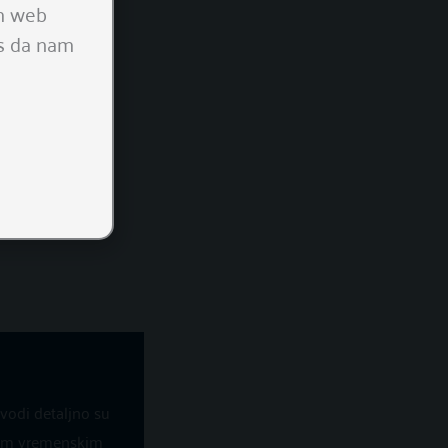
em web
as da nam
ENU
zvodi detaljno su
svim vremenskim