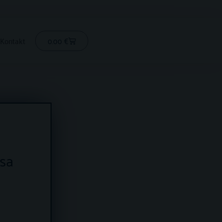
Cart
0.00
€
Kontakt
psa
pon