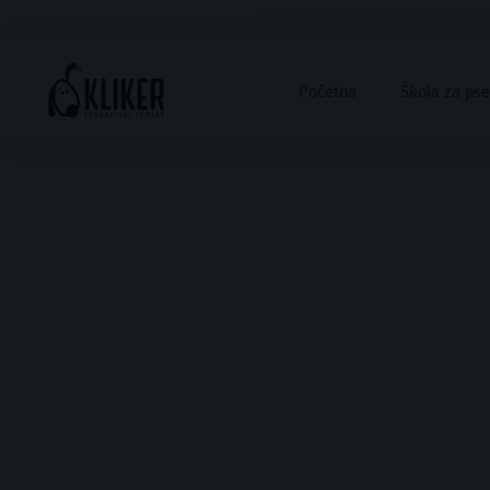
Skip
to
content
Početna
Škola za ps