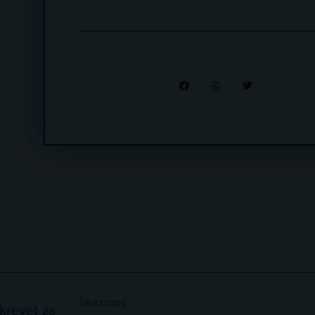
Šifra
10201
krevet za