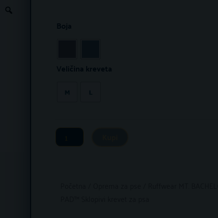
cije
od
Ruffwear
Boja
MT.
110.
BACHELOR
PAD™
do
Veličina kreveta
Sklopivi
139.
krevet
za
psa
Kupi
količina
Početna
/
Oprema za pse
/ Ruffwear MT. BACHE
PAD™ Sklopivi krevet za psa