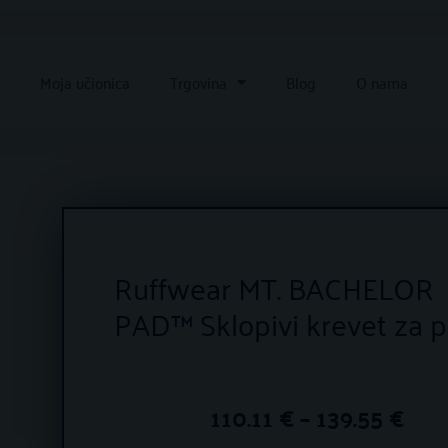
e
Moja učionica
Trgovina
Blog
O nama
Ruffwear MT. BACHELOR
PAD™ Sklopivi krevet za 
Ras
110.11
€
–
139.55
€