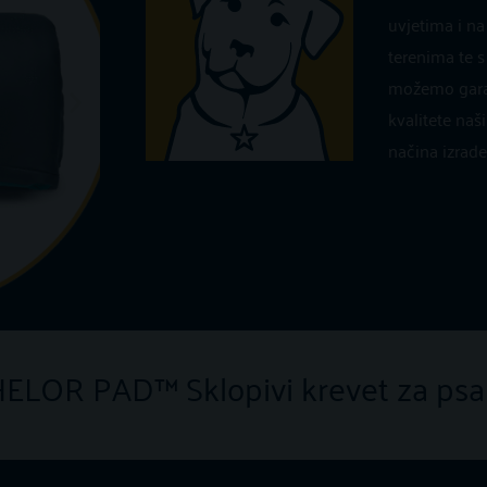
uvjetima i na 
terenima te 
možemo garant
kvalitete naši
načina izrade
UDOBNA MIKROFIBR
ELOR PAD™ Sklopivi krevet za psa
Udoban i mekan, lako se održava.
Dostupne veličine