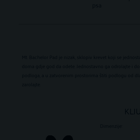
psa
Mt. Bachelor Pad je nizak, sklopiv krevet koji se jednos
doma gdje god da odete. Jednostavno ga odrolajte i dob
podloga, a u zatvorenim prostorima štiti podlogu od dla
zarolajte.
KLJ
Dimenzije: