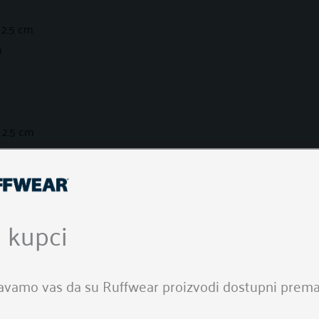
 2.5 cm
m
x 2.5 cm
.5 cm
ao, izrađen od recokliranog materijala
 kupci
trajan, jednostavan za održavanje
 i vodoodbojna podloga, čini ga odličnim izolatorom od hladnoće 
ompaknu dimenziju te ga možete još dodatno zategnuti integrira
avamo vas da su Ruffwear proizvodi dostupni prema