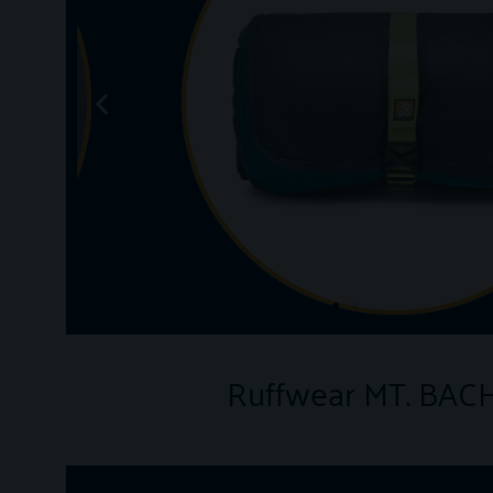
SKLOPIV
Ruffwear MT. BACH
Rola se u kompaknu dimenziju i
dodatno zateže pripadajućim trakicama.