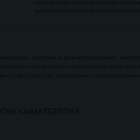
Kategorije
Kreveti i prostirke
,
Oprema za pse
,
Oprema za
psima
,
Oprema za radne pse
,
Oprema za trening
,
Ruffwe
tavno preklopi i zarola, tako da ga se lako može ponijeti i vašem će
ivate udobno mjesto za odmor vašeg psa koje ga ujedno štiti od h
ka i trunja iz psećih šapa. Kada ste spremni za pokret, jednostavn
UČNE KARAKTERISTIKE