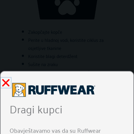
Zakopčajte kopče
Perite u hladnoj vodi, koristite ciklus za
osjetljive tkanine
Koristite blagi deterdžent
Sušite na zraku
Ne izbjeljujte, ne peglajte i ne čistite u
kemijskoj čistionici
Dragi kupci
Obavještavamo vas da su Ruffwear