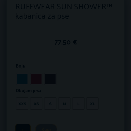
RUFFWEAR SUN SHOWER™
kabanica za pse
77.50
€
RUFFWEAR
Boja
SUN
SHOWER™
kabanica
Obujam prsa
za
pse
količina
Kupi