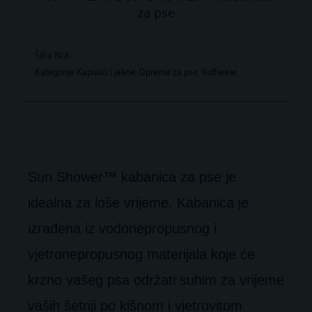
za pse
Šifra
N/A
Kategorije
Kaputići i jakne
,
Oprema za pse
,
Ruffwear
Sun Shower™ kabanica za pse je
idealna za loše vrijeme. Kabanica je
izrađena iz vodonepropusnog i
vjetronepropusnog materijala koje će
krzno vašeg psa održati suhim za vrijeme
vaših šetnji po kišnom i vjetrovitom