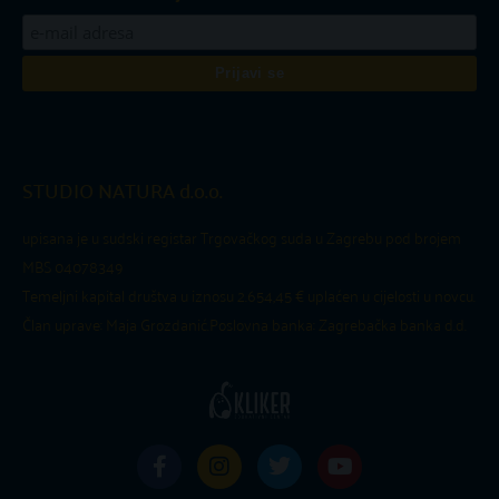
STUDIO NATURA d.o.o.
upisana je u sudski registar Trgovačkog suda u Zagrebu pod brojem
MBS 04078349
Temeljni kapital društva u iznosu 2.654,45 € uplaćen u cijelosti u novcu.
Član uprave: Maja Grozdanić.
Poslovna banka: Zagrebačka banka d.d.
F
I
T
Y
a
n
w
o
c
s
i
u