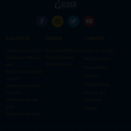
F
I
T
Y
a
n
w
o
c
s
i
u
e
t
t
t
KOLEKCIJE
HRANA
LINKOVI
b
a
t
u
o
g
e
b
Ljetna oprema za pse
Suha hrana
Mokra hrana
Prijavi se na tečaj
o
r
r
e
Oprema za hlađenje
Poslastice za pse
k
a
Moj kliker račun
-
m
pasa
Dodaci prehrani
Moja učionica
f
Oprema za kampiranje
Košarica
sa psima
Uvjeti korištenja
Oprema za putovanje
sa psima
Informacije o
Oprema za vlasnike
kolačićima
pasa
Kontakt
Oprema za radne pse