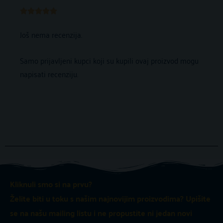
Ocijenjeno





5
Još nema recenzija.
od
5
Samo prijavljeni kupci koji su kupili ovaj proizvod mogu
napisati recenziju.
Kliknuli smo si na prvu?
Želite biti u toku s našim najnovijim proizvodima? Upišite
se na našu mailing listu i ne propustite ni jedan novi