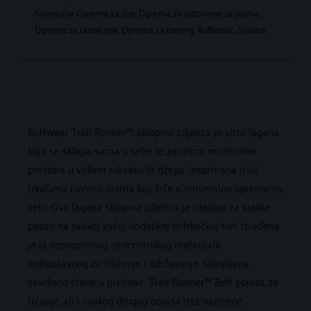
Kategorije
Oprema za pse
,
Oprema za putovanje sa psima
,
Oprema za radne pse
,
Oprema za trening
,
Ruffwear
,
Zdjelice
Ruffwear Trail Runner™ sklopiva zdjelica je ultra lagana
koja se sklapa sama u sebe te zauzima minimalno
prostora u vašem ruksaku ili džepu. Inspirirana trail
trkačima i svima onima koji trče s minimalno opreme na
sebi. Ova lagana sklopiva zdjelica je idealna za kratke
pauze na svakoj vašoj hodačkoj ili trkačkoj turi. Izrađena
je iz nepropusnog jednostrukog materijala
jednostavnog za čišćenje i održavanje. Sklopljena
savršeno stane u pretinac
Trail Runner™ Belt
pojasa za
trčanje, ali i svakog drugog pojasa iste namjene.