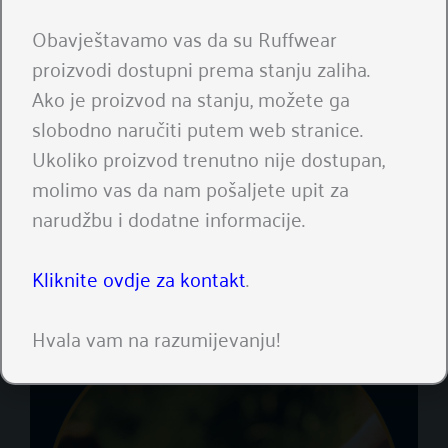
Obavještavamo vas da su Ruffwear
proizvodi dostupni prema stanju zaliha.
Ako je proizvod na stanju, možete ga
slobodno naručiti putem web stranice.
Ukoliko proizvod trenutno nije dostupan,
Perite na ruke
molimo vas da nam pošaljete upit za
Koristite blagi deterdžent
narudžbu i dodatne informacije.
Sušite na zraku
Kliknite ovdje za kontakt
.
Hvala vam na razumijevanju!