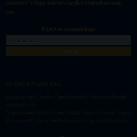
proizvod ili uslugu koje smo pažljivo odabrali za vašeg
psa.
Prijavi se na newsletter
STUDIO NATURA d.o.o.
upisana je u sudski registar Trgovačkog suda u Zagrebu pod brojem
MBS 04078349
Temeljni kapital društva u iznosu 2.654,45 € uplaćen u cijelosti u novcu.
Član uprave: Maja Grozdanić.
Poslovna banka: Zagrebačka banka d.d.