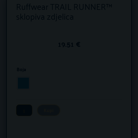
Ruffwear TRAIL RUNNER™
sklopiva zdjelica
19.51
€
Ruffwear
Boja
TRAIL
RUNNER™
sklopiva
zdjelica
Kupi
količina