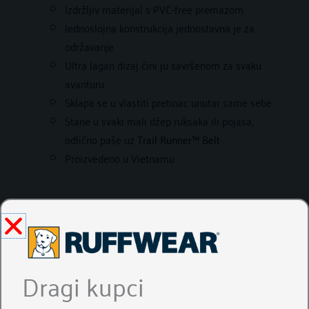
Izdržljiv materijal s PVC-free premazom
Jednoslojna konstrukcija jednostavna je za
održavanje
Ultra lagan dizaj čini ju savršenom za svaku
avanturu
Sklapa se u vlastiti pretinac unutar same sebe
Stane u svaki mali džep ruksaka ili pojasa,
odlično paše uz
Trail Runner™ Belt
Proizvedeno u Vietnamu
UPUTE ZA PRANJE
Dragi kupci