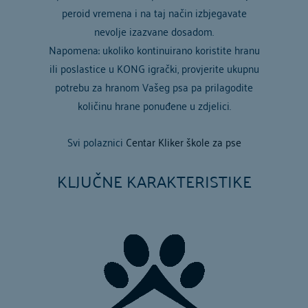
peroid vremena i na taj način izbjegavate
nevolje izazvane dosadom.
Napomena: ukoliko kontinuirano koristite hranu
ili poslastice u KONG igrački, provjerite ukupnu
potrebu za hranom Vašeg psa pa prilagodite
količinu hrane ponuđene u zdjelici.
Svi polaznici
Centar Kliker škole za pse
ostvaruju popust od 15% na sve
KONG
KLJUČNE KARAKTERISTIKE
proizvode
iz naše web trgovine.