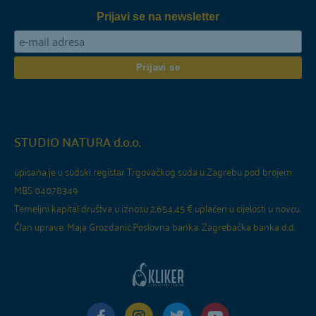
Prijavi se na newsletter
STUDIO NATURA d.o.o.
upisana je u sudski registar Trgovačkog suda u Zagrebu pod brojem
MBS 04078349
Temeljni kapital društva u iznosu 2.654,45 € uplaćen u cijelosti u novcu.
Član uprave: Maja Grozdanić.
Poslovna banka: Zagrebačka banka d.d.
F
I
T
Y