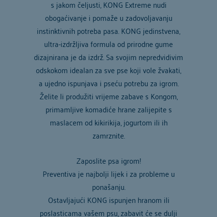
s jakom čeljusti, KONG Extreme nudi
obogaćivanje i pomaže u zadovoljavanju
instinktivnih potreba pasa. KONG jedinstvena,
ultra-izdržljiva formula od prirodne gume
dizajnirana je da izdrž. Sa svojim nepredvidivim
odskokom idealan za sve pse koji vole žvakati,
a ujedno ispunjava i pseću potrebu za igrom.
Želite li produžiti vrijeme zabave s Kongom,
primamljive komadiće hrane zalijepite s
maslacem od kikirikija, jogurtom ili ih
zamrznite.
Zaposlite psa igrom!
Preventiva je najbolji lijek i za probleme u
ponašanju.
Ostavljajući KONG ispunjen hranom ili
poslasticama vašem psu, zabavit će se dulji