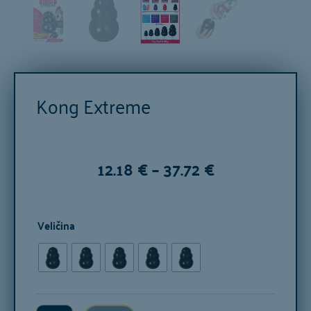
Kong Extreme
Raspon
12.18
€
–
37.72
€
cijena:
Kong
od
Veličina
Extreme
12.18 €
količina
do