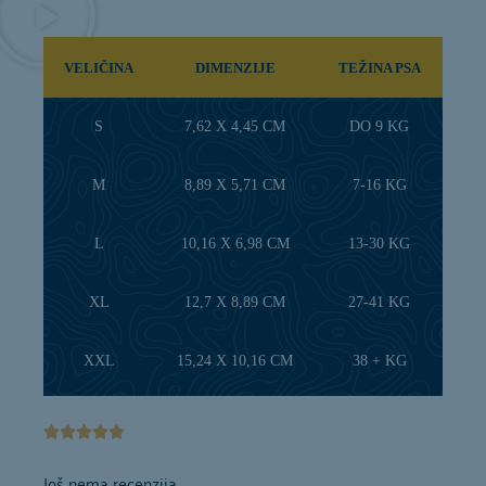
VELIČINA
DIMENZIJE
TEŽINA PSA
S
7,62 X 4,45 CM
DO 9 KG
M
8,89 X 5,71 CM
7-16 KG
L
10,16 X 6,98 CM
13-30 KG
XL
12,7 X 8,89 CM
27-41 KG
XXL
15,24 X 10,16 CM
38 + KG
Ocijenjeno





5
Još nema recenzija.