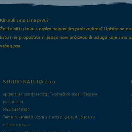
Kliknuli smo si na prvu?
Želite biti u toku s našim najnovijim proizvodima? Upišite se na
listu i ne propustite ni jedan novi proizvod ili uslugu koje smo p
vašeg psa.
STUDIO NATURA d.o.o.
upisana je u sudski registar Trgovačkog suda u Zagrebu
pod brojem
MBS 04078349
Temeljni kapital društva u iznosu 2.654,45 € uplaćen u
cijelosti u novcu.
Član uprave: Maja Grozdanić.
Poslovna banka: