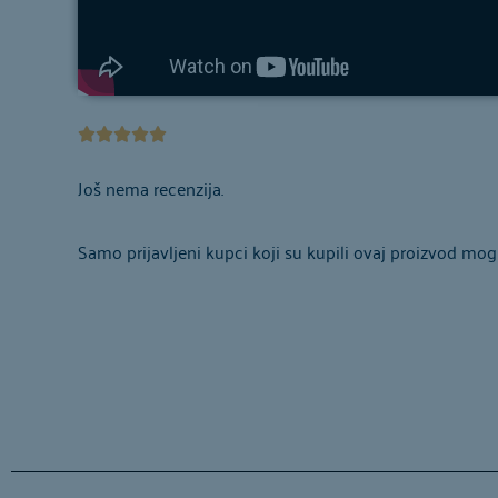
Ocijenjeno





5
Još nema recenzija.
od
5
Samo prijavljeni kupci koji su kupili ovaj proizvod mogu