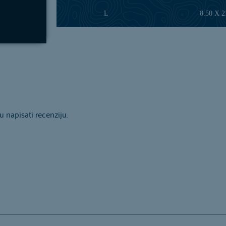
L
8.50 X 
 napisati recenziju.