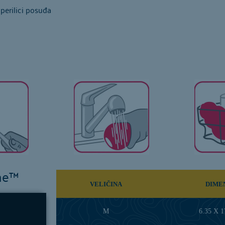
u perilici posuđa
ne™
VELIČINA
DIME
M
6.35 X 