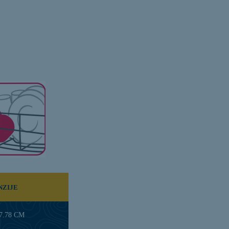
NZIJE
17.78 CM