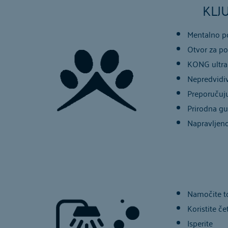
KLJ
Mentalno p
Otvor za po
KONG ultra 
Nepredvidiv
Preporučuju 
Prirodna g
Napravljen
Namočite t
Koristite če
Isperite