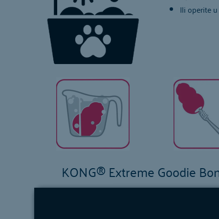
Ili operite 
KONG® Extreme Goodie Bo