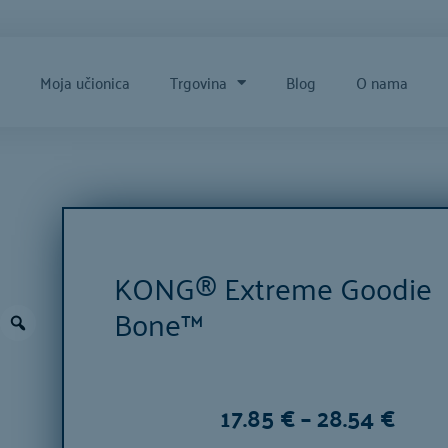
e
Moja učionica
Trgovina
Blog
O nama
KONG® Extreme Goodie
Bone™
Rasp
17.85
€
–
28.54
€