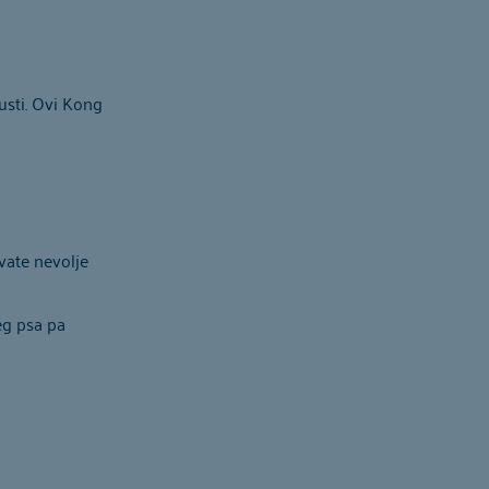
usti. Ovi Kong
vate nevolje
eg psa pa