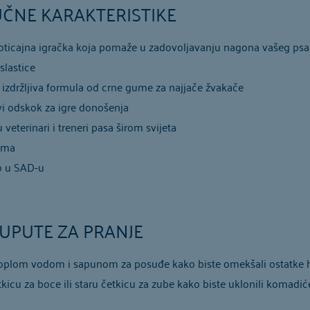
UČNE KARAKTERISTIKE
oticajna igračka koja pomaže u zadovoljavanju nagona vašeg psa
slastice
izdržljiva formula od crne gume za najjače žvakače
i odskok za igre donošenja
veterinari i treneri pasa širom svijeta
uma
o u SAD-u
UPUTE ZA PRANJE
oplom vodom i sapunom za posuđe kako biste omekšali ostatke 
tkicu za boce ili staru četkicu za zube kako biste uklonili komadić