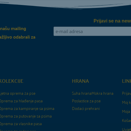
Prijavi se na new
 našu mailing
ažljivo odabrali za
KOLEKCIJE
HRANA
LIN
Ljetna oprema za pse
Suha hrana
Mokra hrana
Prija
Oprema za hlađenje pasa
Poslastice za pse
Moj k
Oprema za kampiranje sa psima
Dodaci prehrani
Moja 
Oprema za putovanje sa psima
Košar
Oprema za vlasnike pasa
Uvjet
Oprema za radne pse