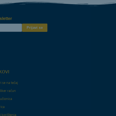
sletter
KOVI
vi se na tečaj
liker račun
učionica
ica
i korištenja