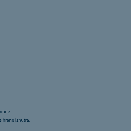
hrane
e hrane iznutra,